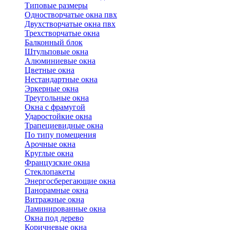
Типовые размеры
Одностворчатые окна пвх
Двухстворчатые окна пвх
Трехстворчатые окна
Балконный блок
Штульповые окна
Алюминиевые окна
Цветные окна
Нестандартные окна
Эркерные окна
Треугольные окна
Окна с фрамугой
Ударостойкие окна
Трапециевидные окна
По типу помещения
Арочные окна
Круглые окна
Французские окна
Стеклопакеты
Энергосберегающие окна
Панорамные окна
Витражные окна
Ламинированные окна
Окна под дерево
Коричневые окна