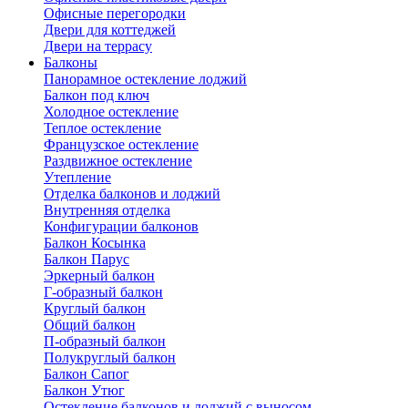
Офисные перегородки
Двери для коттеджей
Двери на террасу
Балконы
Панорамное остекление лоджий
Балкон под ключ
Холодное остекление
Теплое остекление
Французское остекление
Раздвижное остекление
Утепление
Отделка балконов и лоджий
Внутренняя отделка
Конфигурации балконов
Балкон Косынка
Балкон Парус
Эркерный балкон
Г-образный балкон
Круглый балкон
Общий балкон
П-образный балкон
Полукруглый балкон
Балкон Сапог
Балкон Утюг
Остекление балконов и лоджий с выносом