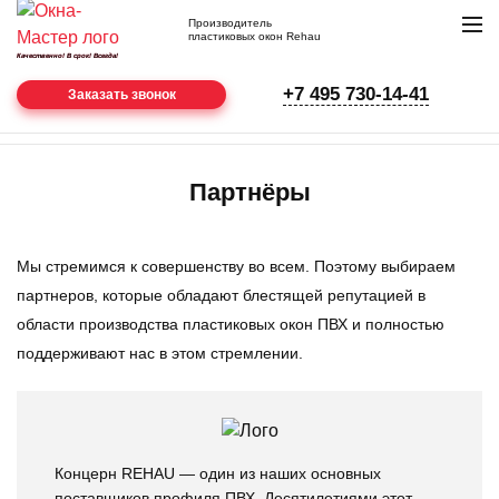
Производитель
пластиковых окон Rehau
Качественно! В срок! Всегда!
нам
+7 495 730-14-41
22
Заказать звонок
года
Главная
О компании
Партнёры
Партнёры
Мы стремимся к совершенству во всем. Поэтому выбираем
партнеров, которые обладают блестящей репутацией в
области производства пластиковых окон ПВХ и полностью
поддерживают нас в этом стремлении.
Концерн REHAU — один из наших основных
поставщиков профиля ПВХ. Десятилетиями этот