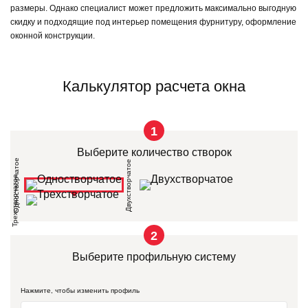
размеры. Однако специалист может предложить максимально выгодную
скидку и подходящие под интерьер помещения фурнитуру, оформление
оконной конструкции.
Ламинация
Калькулятор расчета окна
Цвет профиля
Цвет ручек
1
Выберите количество створок
Одностворчатое
Двухстворчатое
Трехстворчатое
Антик
Антрацитово
Золотой
Махагон
Морен
серый
дуб
ду
2
Без
ламинации
Выберите профильную систему
Цвета на экране могут отличаться
Нажмите, чтобы изменить профиль
от реальных. Выбрать цвета из
Заказать окно