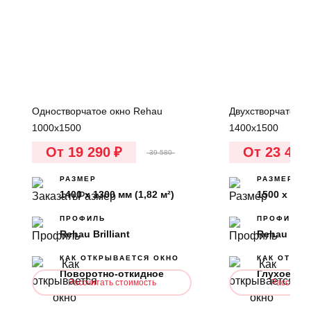
Одностворчатое окно Rehau
Двухстворчатое о
1000х1500
1400x1500
От 19 290
₽
От 23 480
39 580
РАЗМЕР
РАЗМЕР
1400 х 1300 мм (1,82 м²)
1500 х 1400
ПРОФИЛЬ
ПРОФИЛЬ
Rehau Brilliant
Rehau Brill
КАК ОТКРЫВАЕТСЯ ОКНО
КАК ОТКРЫ
Поворотно-откидное
Глухое, П
Рассчитать стоимость
Рассчитат