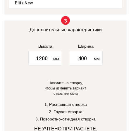
полного ассортимента вы можете
бесплатно вызвав менеджера на
дом или посетив наш офис
3
продаж
Дополнительные характеристики
Высота
Ширина
мм
мм
Нажмите на створку,
чтобы изменить вариант
открытия окна
1. Распашная створка
2. Глухая створка
3. Поворотно-откидная створка
НЕ УЧТЕНО ПРИ РАСЧЕТЕ.