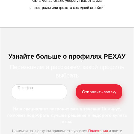
Окна Rehau Grazio уберегут вас от шума
автострады или грохота соседней стройки
Узнайте больше о профилях РЕХАУ
Перезвоним и расскажем какой профиль
выбрать
Телефон
Отправить заявку
Наш специалист позвонит вам в течение 10 минут,
поможет подобрать лучшее решение и недорого купить
окна.
Нажимая на кнопку, вы принимаете условия
Положения
и даете