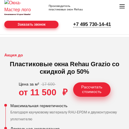
Производитель
пластиковых окон Rehau
Качественно! В срок! Всегда!
нам
+7 495 730-14-41
22
Заказать звонок
года
Главная
Пластиковые окна
Окна Rehau
Rehau Grazio
Акция до
Пластиковые окна Rehau Grazio со
скидкой до 50%
Цена за м²
17 600
Рассчитать
от
11 500
₽
стоимость
Максимальная герметичность
Благодаря каучуковому материалу RAU-EPDM и двухконтурному
уплотнителю
Длительная эксплуатация